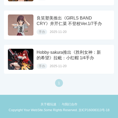
良笑塑美推出《GIRLS BAND
CRY》井芹仁菜 不登校Ver.1/7手办
手办
2025-11-20
Hobby·sakura推出《胜利女神：新
的希望》拉毗：小红帽 1/4手办
手办
2025-11-20
1
关于模玩迷
与我们合作
Copyright Your WebSite.Some Rights Reserved.
京ICP16008313号-18