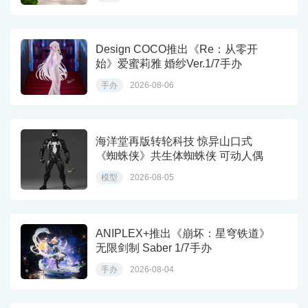
Design COCO推出《Re：从零开
始》爱蜜莉雅 婚纱Ver.1/7手办
手办
2026-08-06
海洋堂再版转轮科技 惊异山口式
《蜘蛛侠》共生体蜘蛛侠 可动人偶
模型
2026-08-05
ANIPLEX+推出《崩坏：星穹铁道》
无限剑制 Saber 1/7手办
手办
2026-08-04