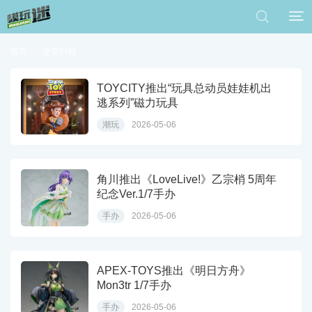


首页

文章归档
TOYCITY推出“玩具总动员娃娃机出
逃系列”磁力玩具
潮玩
2026-05-06
角川推出《LoveLive!》乙宗梢 5周年
纪念Ver.1/7手办
手办
2026-05-06
APEX-TOYS推出《明日方舟》
Mon3tr 1/7手办
手办
2026-05-06