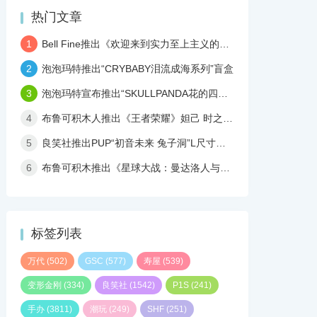
热门文章
1
Bell Fine推出《欢迎来到实力至上主义的教室》坂柳有栖 1/7手办
2
泡泡玛特推出“CRYBABY泪流成海系列”盲盒
3
泡泡玛特宣布推出“SKULLPANDA花的四幕戏”潮玩
4
布鲁可积木人推出《王者荣耀》妲己 时之彼端 可动人偶
5
良笑社推出PUP“初音未来 兔子洞”L尺寸手办
6
布鲁可积木推出《星球大战：曼达洛人与古古》超越版 LITE拼装盲盒
标签列表
万代
(502)
GSC
(577)
寿屋
(539)
变形金刚
(334)
良笑社
(1542)
P1S
(241)
手办
(3811)
潮玩
(249)
SHF
(251)