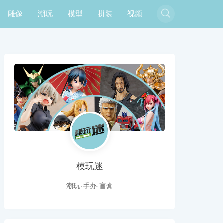

雕像
潮玩
模型
拼装
视频
模玩迷
潮玩·手办·盲盒