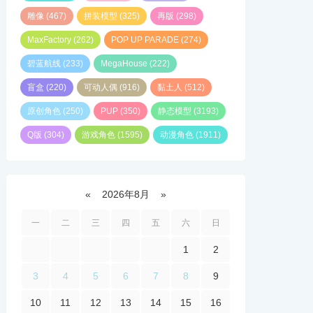
雕像
(467)
拼装模型
(325)
再版
(298)
MaxFactory
(262)
POP UP PARADE
(274)
碧蓝航线
(233)
MegaHouse
(222)
盲盒
(220)
可动人偶
(916)
黏土人
(512)
原创角色
(250)
PUP
(350)
静态模型
(3193)
Q版
(304)
游戏角色
(1595)
动漫角色
(1911)
«
2026年8月
»
一
二
三
四
五
六
日
1
2
3
4
5
6
7
8
9
10
11
12
13
14
15
16