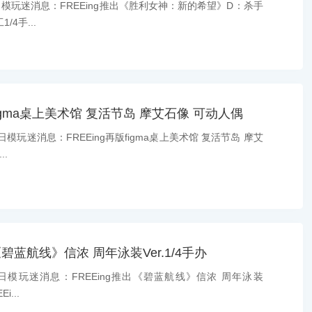
日模玩迷消息：FREEing推出《胜利女神：新的希望》D：杀手
4手...
版figma桌上美术馆 复活节岛 摩艾石像 可动人偶
日模玩迷消息：FREEing再版figma桌上美术馆 复活节岛 摩艾
.
《碧蓝航线》信浓 周年泳装Ver.1/4手办
日模玩迷消息：FREEing推出《碧蓝航线》信浓 周年泳装
i...