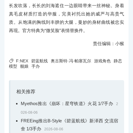
长发吹落，长长的刘海遮住一边眼睛带来一丝神秘。身着
真毛皮材质打造的华服，完美衬托出她的威严与高贵气
质。从饱满的胸线到丰腴的大腿，曼妙的身材曲线被忠实
再现。官方特典为“微笑脸”表情替换件。
责任编辑：小猴

F:NEX
碧蓝航线
奥古斯特·冯·帕塞瓦尔
游戏角色
静态
模型
舰娘
手办
相关推荐
Myethos推出《崩坏：星穹铁道》火花 1/7手办
2
026-08-06
FREEing推出B-Style《碧蓝航线》新泽西 交流宿
舍 1/3手办
2026-08-06