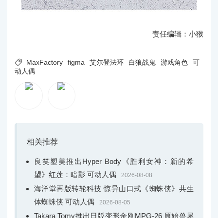
责任编辑：小猴

MaxFactory
figma
艾尔登法环
白狼战鬼
游戏角色
可
动人偶
相关推荐
良笑塑美推出Hyper Body《胜利女神：新的希
望》红莲：暗影 可动人偶
2026-08-08
海洋堂再版转轮科技 惊异山口式《蜘蛛侠》共生
体蜘蛛侠 可动人偶
2026-08-05
Takara Tomy推出日版变形金刚MPG-26 原始兽犀