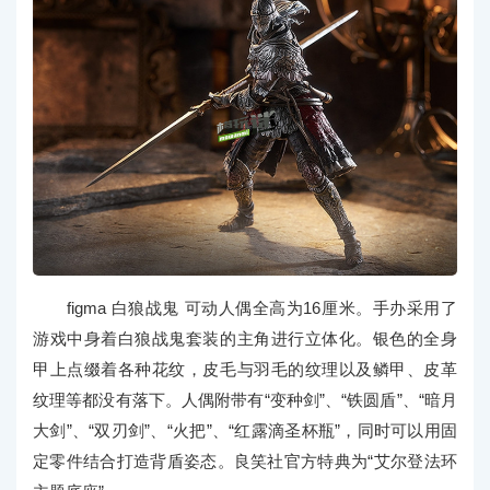
figma 白狼战鬼 可动人偶全高为16厘米。手办采用了
游戏中身着白狼战鬼套装的主角进行立体化。银色的全身
甲上点缀着各种花纹，皮毛与羽毛的纹理以及鳞甲、皮革
纹理等都没有落下。人偶附带有“变种剑”、“铁圆盾”、“暗月
大剑”、“双刃剑”、“火把”、“红露滴圣杯瓶”，同时可以用固
定零件结合打造背盾姿态。良笑社官方特典为“艾尔登法环